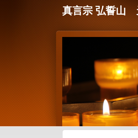
真言宗 弘誓山