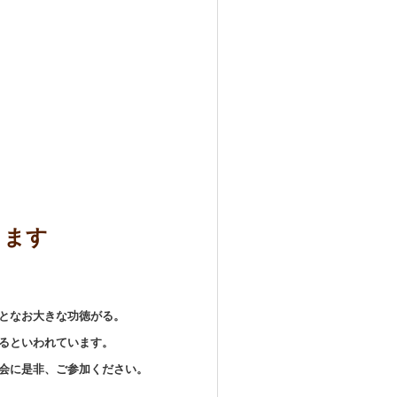
ります
となお大
きな功徳がる。
るといわれています。
会に是非、ご参加ください。