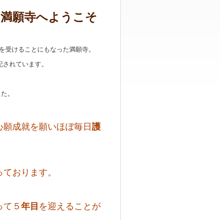
、満願寺へようこそ
を受けることにもなった満願寺。
記されています。
した。
心願成就を願いほぼ毎日
護
っております。
って５
年目
を迎えることが