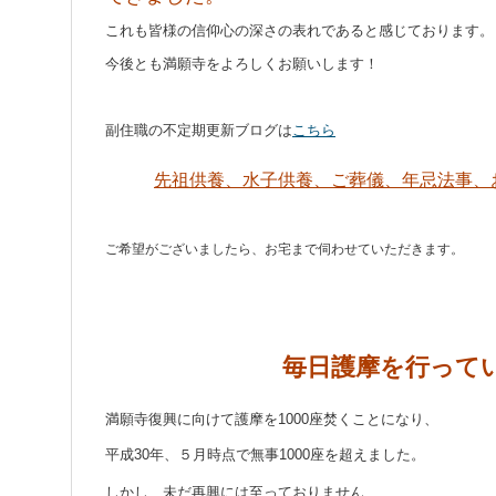
これも皆様の信仰心の深さの表れであると感じております。
今後とも満願寺をよろしくお願いします！
副住職の不定期更新ブログは
こちら
先祖供養、水子供養、ご葬儀、年忌法事、
ご希望がございましたら、お宅まで伺わせていただきます。
毎日護摩を行って
満願寺復興に向けて護摩を1000座焚くことになり、
平成30年、５月時点で無事1000座を超えました。
しかし、未だ再興には至っておりません、、、