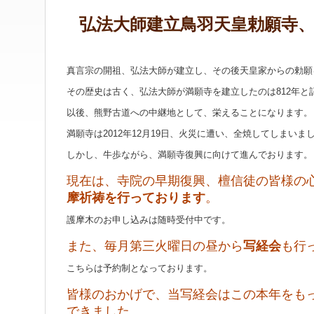
弘法大師建立鳥羽天皇勅願寺
真言宗の開祖、弘法大師が建立し、その後天皇家からの勅願
その歴史は古く、弘法大師が満願寺を建立したのは812年と
以後、熊野古道への中継地として、栄えることになります。
満願寺は2012年12月19日、火災に遭い、全焼してしまいま
しかし、牛歩ながら、満願寺復興に向けて進んでおります。
現在は、寺院の早期復興、檀信徒の皆様の
摩祈祷を行っております
。
護摩木のお申し込みは随時受付中です。
また、毎月第三火曜日の昼から
写経会
も行
こちらは予約制となっております。
皆様のおかげで、当写経会はこの本年をも
できました。